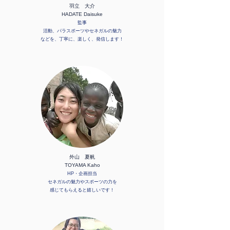
​羽立 大介
​HADATE Daisuke
​監事
活動、パラスポーツやセネガルの魅力
などを、丁寧に、楽しく、発信します！
外山 夏帆
​TOYAMA Kaho
HP・企画担当​
​セネガルの魅力やスポーツの力を
感じてもらえると嬉しいです！