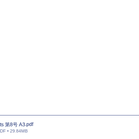
.pdf
rts 第8号 A3
 • 29.84MB