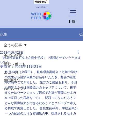
一般社団法人
記事
全ての記事
2023年10月28日
全ての記事
「岐阜県御嵩町立上之郷中学校」で講演させていただきま
した！
活動レポート
更新日：
2023年11月21日
ニュース
10月24日（火曜日）、岐阜県御嵩町立上之郷中学校
の先生から講演依頼のお話をいただき、弊会の左近
SENEGAL
が講演をしてきました。 先方のご要望もあり、今回
は前半５０分は国際協力のキャリアについて、後半
WEBマガジン
５０分はワークショップ形式で左近が実際にセネガ
ルで直面した題材を中心に、問題ってなんだろう？
どんな国際協力ができるだろう？とグループで考え
る構成で実施しました。 全校生徒44名。学校全体が
一つの家族のような雰囲気の中、投影されるセネガ