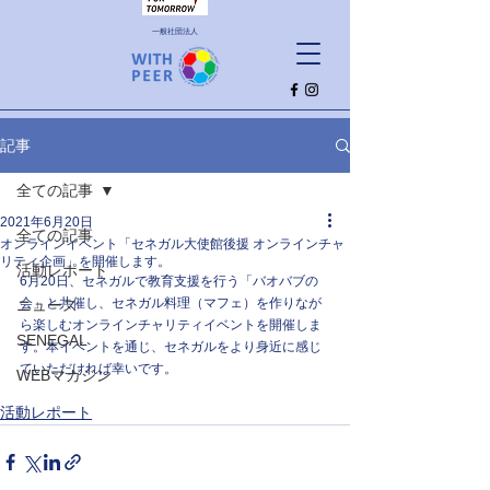
一般社団法人
記事
全ての記事
2021年6月20日
全ての記事
オンラインイベント「セネガル大使館後援 オンラインチャ
リティ企画」を開催します。
活動レポート
6月20日、セネガルで教育支援を行う「バオバブの
会」と共催し、セネガル料理（マフェ）を作りなが
ニュース
ら楽しむオンラインチャリティイベントを開催しま
SENEGAL
す。本イベントを通じ、セネガルをより身近に感じ
ていただければ幸いです。
WEBマガジン
活動レポート